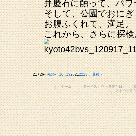
弁慶石に触って、パワ
そして、公園でおにぎ
お腹ふくれて、満足。
これから、さらに探検
21 / 26
« 先頭
«
...
10
...
19
20
21
22
23
...
»
最後 »
｜
ホーム
｜
ボーイスカウト運動とは
｜
｜
スカウト用