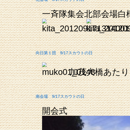
一斉隊集会北部会場白
向日第１団 9/17スカウトの日
加茂大橋あたり
南会場 9/17スカウトの日
開会式