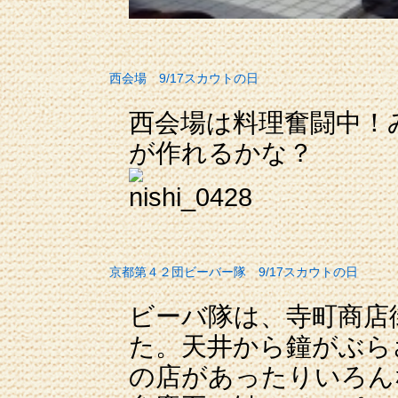
西会場 9/17スカウトの日
西会場は料理奮闘中！
が作れるかな？
京都第４２団ビーバー隊 9/17スカウトの日
ビーバ隊は、寺町商店
た。天井から鐘がぶら
の店があったりいろん